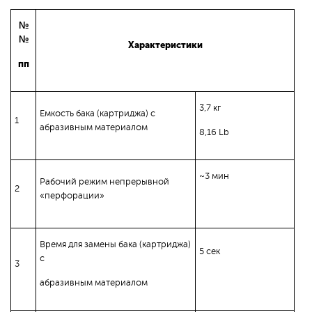
№
№
Характеристики
пп
3,7 кг
Емкость бака (картриджа) с
1
абразивным материалом
8,16 Lb
~3 мин
Рабочий режим непрерывной
2
«перфорации»
Время для замены бака (картриджа)
5 сек
с
3
абразивным материалом