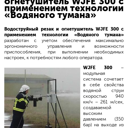
огнетушитель WJFE 300
с
применением технологии
«Водяного тумана»
Водоструйный резак и огнетушитель WJFE 300
с
применением технологии «Водяного тумана»
разработан с учетом обеспечения максимально
эргономичного управления и возможности
приспособления, при выполнении необходимых
настроек, к потребностям любого оператора.
WJFE 300
–
модульная
система сочетает
в себе свойства
водяной струи
скоростью 940
км/ч – 261 м/сек,
создаваемой
высоким
давлением (350
бар) на выходе из