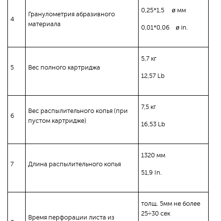
0,25*1,5 ø мм
Гранулометрия абразивного
4
материала
0,01*0,06 ø in.
5,7 кг
5
Вес полного картриджа
12,57 Lb
7,5 кг
Вес распылительного копья (при
6
пустом картридже)
16,53 Lb
1320 мм
7
Длина распылительного копья
51,9 In.
толщ. 5мм не более
25÷30 сек
Время перфорации листа из