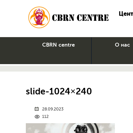
Цент
CBRN centre
О нас
slide-1024×240
28.09.2023
112