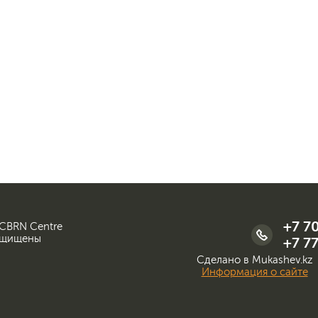
+7 7
 CBRN Centre
ащищены
+7 77
Сделано в Mukashev.kz
Информация о сайте